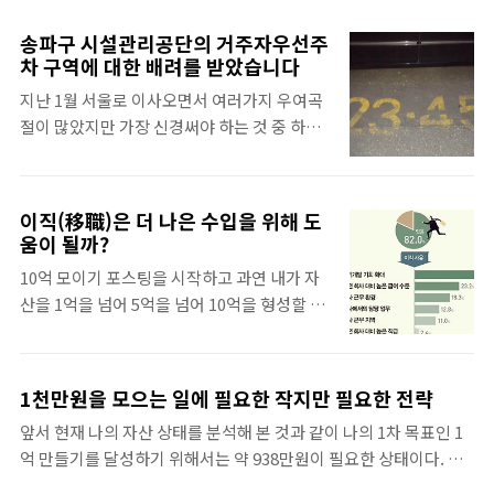
광화문 광장을 거닐고 있었는데 지하광장 입구
쪽에서 천막 하나를 보았는데 사람들이 제법
송파구 시설관리공단의 거주자우선주
몰려있었습니다. 그래서 뭔가 살펴봤는데 가
차 구역에 대한 배려를 받았습니다
훈 써주기 행사를 하고 있더라구요. 화선지에
지난 1월 서울로 이사오면서 여러가지 우여곡
붓글씨로 써주는 행사였는데 서울시에서 주최
절이 많았지만 가장 신경써야 하는 것 중 하나
하고 많은 선생님들이 재능기부로 실시되는 것
가 주차장을 잡는 것이였습니다. 제가 구한 집
입니다. 호기심에 한번 둘러봤는데 붓글씨가
은 아파트가 아닌 빌라였기에 주차장이 별도로
왜이리 이쁘던지요~ 더구나 화선지에 써주는
없었습니다. 그래서 집 계약을 하고 이사를 할
것은 무료였습니다. 부채에 써주는 것은 만원,
이직(移職)은 더 나은 수입을 위해 도
즈음 확정일자를 받고나니 거주자 주차를 신청
족자로 만들어주는 것은 2만원만 주면 되는 것
움이 될까?
할 수 있다는 정보를 받았습니다. 처음에는 인
이였어요. 안해볼 이유가 없었지요. 신청서를
10억 모이기 포스팅을 시작하고 과연 내가 자
터넷으로 신청 가능하다고 해서 팜플렛에 적인
쓰고 붓글씨쓰는 곳으로 가서 둘레둘레하고 있
산을 1억을 넘어 5억을 넘어 10억을 형성할 수
홈페이지로 들어가 가입을 하고 제 정보를 넣
었습니다. 그러는 와중에 한 선생님이 제 신청
있을까에 대한 의구심이 증폭되고 있습니다.
고 나서 거주자 우선주차구역을 살펴보았습니
서를 받아들..
막상 시작은 했지만 까마득해 보이는 목표가
다. 자리가 없더라구요. 좀 아쉬웠던 것은 지금
저를 강하게 짓누르는 듯 합니다. 하지만 남들
사용하고 있는 구역이 언제 말소되는지 정보가
1천만원을 모으는 일에 필요한 작지만 필요한 전략
이 했다면 나도 할 수 있다라는 생각으로 한걸
있었으면 좋았을 법 했어요. 일단은 무조건 집
앞서 현재 나의 자산 상태를 분석해 본 것과 같이 나의 1차 목표인 1
음 한걸음 내딛고는 있으나 당장 벌리는 돈과
근처로 신청을 해보았습니다. 그럼 연락이 오
억 만들기를 달성하기 위해서는 약 938만원이 필요한 상태이다. 작
쓰는 돈들의 움직임에 순간순간 낙담을 하곤
겠지~ 라고 순진한 생각을 했습니다. 1주일이
으면 작은 금액일 수는 있겠으나 대략 1천만원을 모으는 일도 사실
합니다. 이 계획의 모토가 되었던 평강줌마님