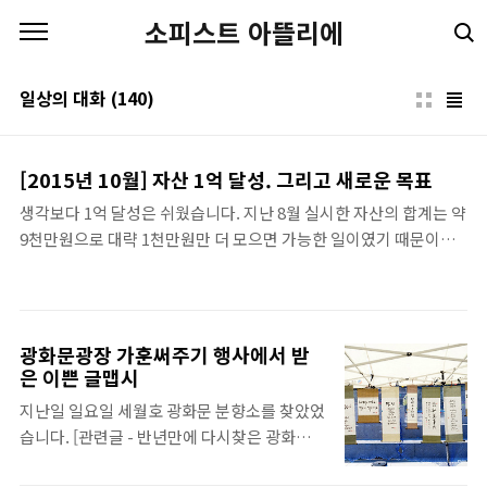
본문 바로가기
소피스트 아뜰리에
일상의 대화
(140)
[2015년 10월] 자산 1억 달성. 그리고 새로운 목표
생각보다 1억 달성은 쉬웠습니다. 지난 8월 실시한 자산의 합계는 약
9천만원으로 대략 1천만원만 더 모으면 가능한 일이였기 때문이였
습니다. 그로부터 약 2달정도 지나서 저의 총 자산은 부채를 제외하
고 1억 백6십만원이 되었습니다. 그 이유는 9월 급여 덕분이였습니
다. 9월에는 추석상여가 있었고 10년 근속 포상으로 백만원을 받았
으며 올해 임금인상으로 있었는데 그 소급분을 받았기 때문입니다.
광화문광장 가훈써주기 행사에서 받
이렇게 받은 급여가 대략 9백만원 정도 되었으니 목표한 천만원을
은 이쁜 글맵시
모으지 못하는 것이 오히려 이상하겠죠? 2015/08/25 - 10억만들기
지난일 일요일 세월호 광화문 분향소를 찾았었
의 시작은 1억만들기로 부터..2015/08/26 - 1억 만들기 시작하기 앞
습니다. [관련글 - 반년만에 다시찾은 광화문
서 실시한 자산분석 구 분 항 목금 액 자산 부동산아파트10,248 만원
광장, 그리고 세월호] 노란 리본들 사이를 지나
전세금 10,000 만원 금융..