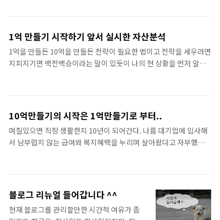
지나도(이사를 마친 그 다음날이였습니다.) ..
그렇게 녹록치 않다. 내가 한푼도 안쓰고 월급을 2달반치를 모아야
의 블로그 "평강줌마의 6억 도전기"(링크)에
가능한 금액이며, 한달 월급에서 평균 지출을 빼고 남는 여윳돈이 대
서 보았던 것처럼 일반 직장인도 얼마든지 할
략 100만원 수준이라고 할 때 10개월을 모아야 가능한 돈이기 때문
수 있다라고 생각은 하고 있습니다. 다만, 시작
1억 만들기 시작하기 앞서 실시한 자산분석
이다. 이럴 때 보면 천만원의 크기가 얼마나 큰 것인지 새삼 다시 깨
이 늦은만큼 좀더 과감하고 효과적인 방법은
1억을 만들든 10억을 만들든 전략이 필요한 법이고 전략을 세우려면
닫게 된다. 물론 내가 가진 부동산 자산(아파트)의 자산가치가 변동
어떤 것이 있을까 늘 고심을 하곤 합니다. 다방
지피지기면 백전백승이라는 말이 있듯이 나의 현 상황을 먼저 알아
이 될 수 있기 때문에 저 숫자도 그것에 따라 요동칠 것이다. [앞선
면의 수익원천을 개발해두어야 하는데 현재 버
야 하는 법이다. 즉, 현재 나의 무기(자산)에 대한 정확한 파악이 되어
글]1억 만들기 시작하기 앞서 실시한 자산분석 그렇다고 지금까지
는 월급이 절대 작은 편은 아니지만 좀 더 ..
야 앞으로의 전략을 수립할 수 있다는 것이다. 사실 이런 전략을 세울
하던 것처럼 평균 100만원씩 남는 것을 1..
정도로 나의 무기(자산)이 대단하진 않다. 너무 단순해서 헛웃음이
나올 수도 있다. 앞서 프롤로그에서 말했지만 부끄러워 쥐구멍에라
10억만들기의 시작은 1억만들기로 부터..
도 숨고 싶을 지경으로 자산관리를 못했던 터라 이렇게 공개적인 웹
며칠있으면 직장 생활한지 10년이 되어간다. 나름 대기업에 입사해
을 통해 나의 자산 분석을 한다는 것이 창피한 일인 줄 잘 알고 있으
서 남부럽지 않는 급여와 복지혜택을 누리며 살아왔다고 자부했지
나 이 과정을 넘어서지 못하면 앞으로 나갈 수 없다라는 생각에 매우
만 '돈'과 관련된 나의 성적을 바라보자니 초라하고 부끄러워 쥐구멍
디테일하진 않더라도 적정 오차범위 안에서 공개를 함으로써 시작
에라도 숨고 싶을 지경이다. 그 이유는 현재 내가 살아가는데는 큰 지
하려 한다. View image | gettyima..
장은 없다지만 만일 내 가족이나 내 신변에 문제가 생겼을 때, 그리고
그 문제가 돈과 관련된 문제였을 때 나는 그 문제를 해결할 수 있는
블로그 리뉴얼 들어갑니다 ^^
능력을 가지고 있지 않다는 것을 비로소 깨닫게 된 것이다. 내 10년
현재 블로그를 관리할만한 시간적 여유가 좀
간 평균 연봉은 정확히 계산해보진 않았지만 아마도 대략 5,000만원