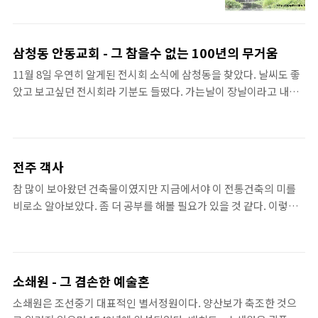
과 가운데 길이 만들어내는 조화 및 장독대의 ..
한다. 전라북도 유형문화제 15호이며 전주에
에 불규칙적인 캔틸레버가 들쑥날쑥 입면을 장
서 남원가는 방향인 17번 국도를 가다보면 절
식하고 있다. 또한 그 색채는 어떠한가. 사실 보
벽을 깍아 세운 누각이 보인다. (전주 전통문화
이기에는 이 캔틸레버가 입방체로 보이긴 하지
삼청동 안동교회 - 그 참을수 없는 100년의 무거움
센터 맞은편) 이 누각은 태종 4년(1404년)에
만 이는 발코니같은 오픈공간이다. 흔히 캔틸
11월 8일 우연히 알게된 전시회 소식에 삼청동을 찾았다. 날씨도 좋
'최담'이 별장으로 지은것으로 알려져 있다. 저
레버라고 함은 건축물에 종속된 구조물로써 중
았고 보고싶던 전시회라 기분도 들떴다. 가는날이 장날이라고 내가
단아한 누각은 개인적으로 전주에서 최고로 생
력을 거스르는 적절한 긴장감을 유발하..
보고싶어하던 전시회는 임시 휴장을 하고 있었다. 미술계가 뭔가 불
각하는 문화재로써 말그대로 휴식을 취하거나
만이 있었던듯 비단 그 전시장 뿐만 아니라 여러 전시장들이 주말에
조용히 거닐고자 할때 자주 들르는 곳이다. 특
문을 닫는 항의를 하고 있었다. 그래서 나는 아쉬운 맘을 달래고 다시
히 밤에 데이트 장소로서는 이만한 곳이 없는
한번 삼청동 길을 둘러보기로 마음먹고 발걸음을 떼었다. 평소 못가
듯 하다. 다행히 지금은 진입하는 길도 포장이
전주 객사
본 골목들을 천천히 답사하기로 했고 그렇게 둘러보던 중에 영동교
잘 되어 있고 인근 박물관에 주차하여 걸어갈
참 많이 보아왔던 건축물이였지만 지금에서야 이 전통건축의 미를
회가 이곳에서 멀지 않는 곳에 있는 것을 발견하고는 가보기로 했다.
수도 있다. 가끔 누각을 올라가보면 주민들이
비로소 알아보았다. 좀 더 공부를 해볼 필요가 있을 것 같다. 이렇게
사실 종교에는 별관심도 없고 교회건축에도 서양건축사를 배울때
삼삼오오 모여 막걸리를 마시거나 담소..
힘이 넘치고 곧은 정신을 내포한 건축물을 보긴 쉽지 않다. 물론 지금
근대건축이전의 교회건축양식말고는 거의 문외안에 가깝고 흥미도
이것은 많은 보수를 거친 것이긴 하지만 이렇듯 화려한 주심포양식
못느꼈었다. 여기를 찾은 이유는 100년 역사를 가진 교회라길래..
과 단청문양은 보기 쉽지 않다. 담에 좀 더 조사해서 말을 해야겠다.
소쇄원 - 그 겸손한 예술혼
소쇄원은 조선중기 대표적인 별서정원이다. 양산보가 축조한 것으