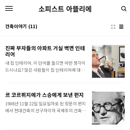
본문 바로가기
소피스트 아뜰리에
건축이야기
(11)
진짜 부자들의 아파트 거실 벽면 인테
리어
내 집 인테리어. 이 단어를 들으면 어떤 생각이
드시나요? 많은 사람들이 집 인테리어에 대한
자신만의 로망을 가지고 있습니다. 지금 처한
현실 또는 상황 말고 내가 만일 내 맘대로 인테
리어를 할 수 있게 된다면 꼭 이렇게 해보고 싶
르 코르뷔지에가 스승에게 보낸 편지
다라는 생각들 한번쯤 해보셨을텐데요. 만일
1908년 11월 22일 일요일자로 된 장문의 편지
정말 돈이 많다면 돈에 구애받지 않고 아파트
에서 현대건축의 선구자이자 국제주의 건축의
인테리어를 하게 된다면 어떤 식으로 꾸며보실
시조격인 르 코르뷔지에는 스승에게 자신의 구
련가요? 그리고 실제 돈이 많은 진짜 부자들은
상을 설명하고 괴로움을 털어놓았다 친애하는
본인들의 아파트 거실 벽면 인테리어를 어떻게