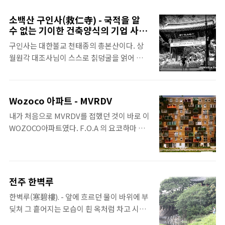
선생님께, …… 제게 조각이 아닌 다른 일을 하
하고 있는지 궁금하지 않으신가요? 그 사람들
라고 하신 것은 옳은 판단이셨던 것 같습니다.
의 아파트 인테리어를 나의 벤치마킹 삼아도
소백산 구인사(救仁寺) - 국적을 알
왜냐하면 제게선 힘이 느껴지니까요. 제가 놀
되지 않을까요? 부자들의 집은 화려한 마감재,
수 없는 기이한 건축양식의 기업 사찰
지 않고 공부만 한다는걸 굳이 선생님께 말씀
로써의 기억
고급 등기구, 비싼 대리석 가득한 벽면, 바닥을
구인사는 대한불교 천태종의 총본산이다. 상
드리지 않아도 되겠지요. 조각가인 제가 이러
생각하셨다면 최신 트렌드에 조금 벗어나신 겁
월원각 대조사님이 스스로 칡덩굴을 얽어 초암
한 사명감을 가지고 제가 생각하는 건축가가
니다. 진짜 부자들은 우리가 생각하는..
을 만들었던 것이 구인사의 시초로 알려져 있
되기 위해서는 큰 진전이 있어야 하니까요.
다. 그렇게 시작한 사찰이 어떻게 저리 큰 사찰
…… 아직은 분명치 않은 저의 미래에 막연한
이 되었는가라는 의구심을 갖게한다. 역시 천
그 어떤 꿈을 이루기 위해서 40년이라는 기간
Wozoco 아파트 - MVRDV
태종의 총본산이라 많은 자금이 투입된 것처럼
이 저에게 주어져 있습니다. 건축예술에 대한
내가 처음으로 MVRDV를 접했던 것이 바로 이
보인다. 건축적으로 볼 때, 그 건축풍이 너무나
저만의 개념이 이제 막 희미하게 잡혀가는 중
WOZOCO아파트였다. F.O.A 의 요코하마 터
화려하여 전통적인 건축으로 보기는 힘들다.
입니다. 지금껏 저는 빈약하고 불완전한 능력
미널을 충격적으로 받아들이고 유럽의 여러 건
지금도 군데군데 건축이 되고 있는 모습을 볼
밖에 갖..
축가들에 대해 자료를 수집할 대학 3학년 무렵
수 있다. 건물이 기본적으로 3층 정도 된다. 아
이였다. MVRDV를 통해 네델란드 건축에 관심
담하고 소박한 전통사찰에 비해 그 거대함이
을 가지게 되었고 후에 그쪽으로 유학을 가보
불편했다. 아름답고 정적인 미를 지닌 사찰을
전주 한벽루
자는 생각도 가졌던 계기가 되었다. WOZOCO
기대하고 와서 그 실망은 이만저만이 아니였
한벽루(寒碧樓). - 앞에 흐르던 물이 바위에 부
아파트는 1994년 NVRDV가 설계한 것으로 암
다. 그나마 조금 아름다운 풍경은 위 세가지를
딪쳐 그 흩어지는 모습이 흰 옥처럼 차고 시리
스테르담 서부에 위치한 노인을 위한 집합주거
추천하자면, 1. 밥먹고 나오면서 본 저 처마선
다하여 붙여진 이름 한벽당(寒碧堂)이라고도
단지이다. 이 건축물은 독특하다. 커다란 매스