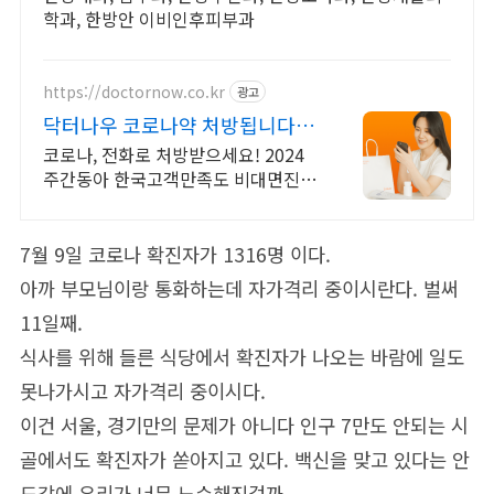
학과, 한방안 이비인후피부과
https://doctornow.co.kr
광고
닥터나우 코로나약 처방됩니다
365일 24시간 진료가능
코로나, 전화로 처방받으세요! 2024
주간동아 한국고객만족도 비대면진료
앱 1위
7월 9일 코로나 확진자가 1316명 이다.
아까 부모님이랑 통화하는데 자가격리 중이시란다. 벌써
11일째.
식사를 위해 들른 식당에서 확진자가 나오는 바람에 일도
못나가시고 자가격리 중이시다.
이건 서울, 경기만의 문제가 아니다 인구 7만도 안되는 시
골에서도 확진자가 쏟아지고 있다. 백신을 맞고 있다는 안
도감에 우리가 너무 느슨해진걸까.