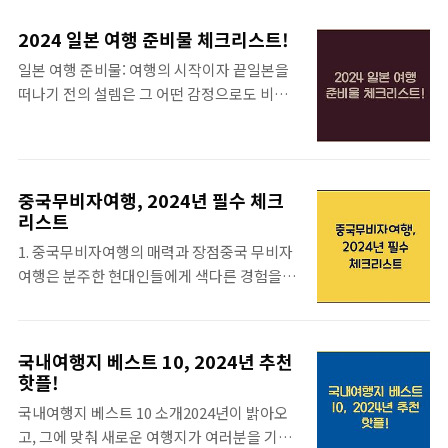
최적의 장소입니다. 홋카이도 지역은 세계적
지 더 알아보기올겨울은 어디로 떠나야 할까
인 스키 리조트로 유명하며, 부드러운 파우더
고민하는 사람들을 위해, 겨울 여행지의 매력
2024 일본 여행 준비물 체크리스트!
스노우는 끊임없이 여행자들을 매료시키고 있
을 제대로 느낄 수 있는 장소들로 여러분을 안
일본 여행 준비물: 여행의 시작이자 끝일본을
습니다. 일본의 겨울은 단순히 스포츠를 즐기
내할게요. 각기 다른 매력을 가진 여행지들이
떠나기 전의 설렘은 그 어떤 감정으로도 비교
는 것뿐만 아니라, 온천 문화도 함께 경험할 수
여러분을 기다리고 있답니다. 눈 내리는 마을,
할 수 없습니다. 여러분이 처음 도착하는 순간
있는 기회를 제공합니다. 온천에서 따뜻한 물
사랑스러운 겨울 축제, 그리고 따뜻하고..
부터 시작해, 돌아오는 순간까지의 여정은 매
에 몸을 담그며 눈 내리는 풍경을 바라보는 경
순간 잊을 수 없는 기억으로 가득 차게 될 것입
험은 이루 말할 수 없이 특별합니다. 그렇기에
니다. 그래서 '일본 여행 준비물' 체크리스트는
일본은 1월에 여행하기 좋은 나라로 손꼽히는
중국무비자여행, 2024년 필수 체크
매우 중요합니다. 첫 눈을 반짝이며 맞이할 일
것입니다.1월에 여행하기 좋은 나라 더 알아보
리스트
본의 거리, 맛있는 음식, 그리고 문화의 향기까
기특히, 일본의 다양한 문화 체험도 빼놓을 수
1. 중국무비자여행의 매력과 장점중국 무비자
지 모든 것이 여러분을 기다리고 있습니다. 준
없습니다. 예를 들어, 겨울철에만 맛볼 수 있는
여행은 분주한 현대인들에게 색다른 경험을 선
비물을 체크하는 과정에서 느끼는 기쁨과 설렘
일본 전통 요리, '모츠나베' 같은 따..
사합니다. 비자 없이도 입국이 가능하다는 점
은 역시 여행의 일부라고 할 수 있죠. 시시각각
에서 시간과 비용을 대폭 절약할 수 있죠. 이 매
변하는 날씨와 다양한 활동에 적합한 물품을
력적인 여행 방식은 많은 이들에게 널리 알려
꼼꼼히 챙긴다면, 여러분의 일본 여행은 더욱
국내여행지 베스트 10, 2024년 추천
지면서, 여러 관광지에서 관광객으로 가득한
핫플!
기억에 남을 것입니다. 일본 여행 준비물은 단
모습을 흔하게 볼 수 있습니다. 특별히 중국의
순히 물건이 아니라, 여러분이 일본에서 어떤
국내여행지 베스트 10 소개2024년이 밝아오
대도시와 자연 풍경은 그야말로 성스러운 화합
경험을 원하시는지를 나타내기도 합니다...
고, 그에 맞춰 새로운 여행지가 여러분을 기다
을 이루고 있습니다. 감동적인 명소에서의 여