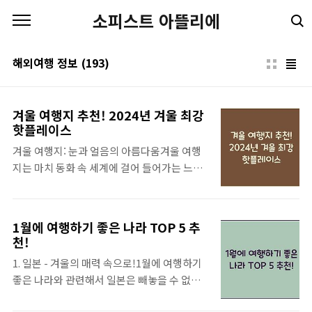
본문 바로가기
소피스트 아뜰리에
해외여행 정보
(193)
겨울 여행지 추천! 2024년 겨울 최강
핫플레이스
겨울 여행지: 눈과 얼음의 아름다움겨울 여행
지는 마치 동화 속 세계에 걸어 들어가는 느낌
을 줍니다. 하얗게 덮인 눈밭, 차가운 공기 속에
서도 느껴지는 따뜻한 사람들의 온기. 겨울 여
행지는 그런 매력을 가득 품고 있어요. 피곤한
1월에 여행하기 좋은 나라 TOP 5 추
일상에서 벗어나, 잠시 나 자신을 잊고 겨울의
천!
마법에 빠져보는 건 어떨까요? 사실, 겨울은 더
1. 일본 - 겨울의 매력 속으로!1월에 여행하기
깊은 감정을 느낄 수 있는 계절이라고 생각해
좋은 나라와 관련해서 일본은 빼놓을 수 없는
요. 따뜻한 음료와 함께 친구나 소중한 사람과
곳입니다. 특히 스키를 즐기는 여행자에게는
의 이야기가 특히 그리운 시즌이죠.겨울 여행