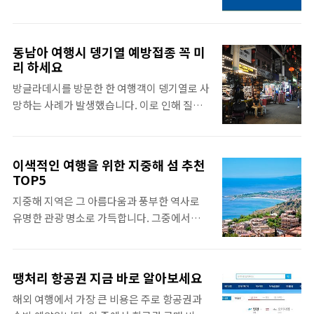
리고 있어요. 국내여행지 베스트 10에서 느껴
정은 누구에게나 가슴 속에 깊은 흔적을 남긴
볼 수 있는 아름다운 경관과 독특한 매력들에
답니다. 어쩌면 2024년 당신의 여행 계획에 꼭
대해 탐험해보세요. 우리나라의 각 지역마다
들어가야 할 요소일지도 모릅니다.중국무비자
동남아 여행시 뎅기열 예방접종 꼭 미
숨겨진 보물 같은 장소들이 가득하답니다. 산,
여행 더 알아보기자가용이나 대중교통을 이용
리 하세요
바다, 도심 모두에서 만날 수 있는 다채로운 경
하면 더욱 편리하게 관광지를 돌아볼 수 있어
방글라데시를 방문한 한 여행객이 뎅기열로 사
험들로, 여정이 더욱 특별해질 거에요. 특히,
요. 중국의 대중교통 시스템은 세계적으로 유
망하는 사례가 발생했습니다. 이로 인해 질병
껑충 뛴 날씨 변화와 함께 새해맞이 여행을 계
명하고, 도시 간 연결도 아주 잘 되어 있습니다.
관리청은 유행지역을 방문할 때 예방수칙을 준
획하는 분들에게 이 리스트는 정말 유용할 것
잘 ..
수하도록 강조하고 있습니다. 해외여행 시 항
입니다. 간단히 가족이나 친구들과의 소중한
상 조심하고 예방 조치를 취하는 것은 매우 중
추억을 만들기에 안성맞춤이니까요!국내여행
이색적인 여행을 위한 지중해 섬 추천
요합니다. 이제 뎅기열에 대해 자세히 알아보
지 베스트 10 더 알아보기국내여행지 베스트
TOP5
겠습니다. 뎅기열이란 무엇인가요? 뎅기열은
10은 매년 달라지는 트렌드와 유행을 반영하
지중해 지역은 그 아름다움과 풍부한 역사로
뎅기 바이러스에 매매모기(이집트숲모기, 흰
며, 각 여행지는 그 자체로도 많은 이야기와 감
유명한 관광 명소로 가득합니다. 그중에서도
줄숲모기)에 의해 전염되며, 감염 후 5~7일 동
정을 담고 있어요. 여러분의 발길을 사로잡을
섬은 특별한 물의 세계와 문화를 제공합니다.
안 잠복기가 지난 후 발열, 두통, 오한, 근육통
명..
이번 글에서는 이색적인 여행을 원하는 여행객
등의 증상이 나타나는 감염병입니다. 현재까
들을 위해 지중해에 위치한 다섯 개의 특별한
지 효과적인 백신과 치료법이 없기 때문에 모
땡처리 항공권 지금 바로 알아보세요
섬을 추천합니다. 이곳에서 멋진 해변과 역사
기 물림을 예방하는 것이 매우 중요합니다. 뎅
해외 여행에서 가장 큰 비용은 주로 항공권과
적인 명소, 현지 문화를 경험할 수 있을 것입니
기열은 재감염시재감염 시 치명률이 높아지므