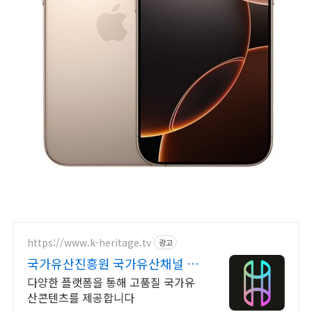
https://www.k-heritage.tv
광고
국가유산진흥원 국가유산채널 한
국의 세계유산 영상
다양한 플랫폼을 통해 고품질 국가유
산콘텐츠를 제공합니다