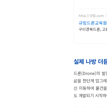
http://규림.com
규림드론교육원
구미경북드론, 고
실제 나방 더
드론(Drone)의
삶을 한단계 업그레
신 이동하여 물건을
도 개발되기 시작하