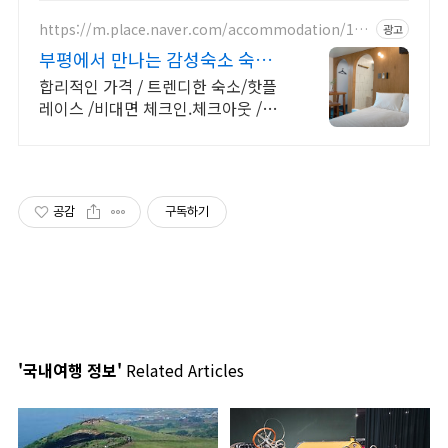
숙소를 예약하세요.
https://m.place.naver.com/accommodation/124
광고
1756385
부평에서 만나는 감성숙소 숙소
전용 주차장 완비
합리적인 가격 / 트렌디한 숙소/핫플
레이스 /비대면 체크인.체크아웃 /전
용 주차장 부평의 새로운 핫플레이스,
그리다부평에서 특별한 추억을 만들
어보세요!
공감
구독하기
'국내여행 정보'
Related Articles